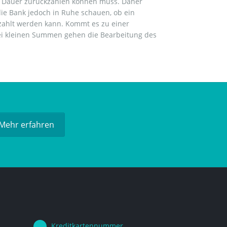
uf Dauer zurückzahlen können muss. Daher
ie Bank jedoch in Ruhe schauen, ob ein
zahlt werden kann. Kommt es zu einer
bei kleinen Summen gehen die Bearbeitung des
Mehr erfahren
Kreditkartennummer