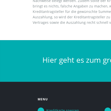
Nachweise belegt werden. Zudem sollte der Kr
bringt es nichts, falsche Angaben zu machen, 
Kreditantragsteller für die gewünschte Summe
Auszahlung, so wird der Kreditantragsteller 
Vertrages sowie die Auszahlung recht schnell 
Hier geht es zum gr
MENU
Kreditkarte sperren