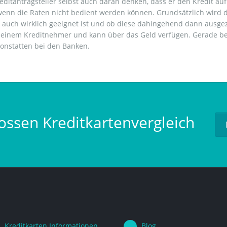
editantragsteller selbst auch daran denken, dass er den Kredit a
wenn die Raten nicht bedient werden können. Grundsätzlich wird d
 auch wirklich geeignet ist und ob diese dahingehend dann ausge
zu einem Kreditnehmer und kann über das Geld verfügen. Gerade 
vonstatten bei den Banken.
ossen Kreditkartenvergleich
Kreditkarten Informationen
Blog