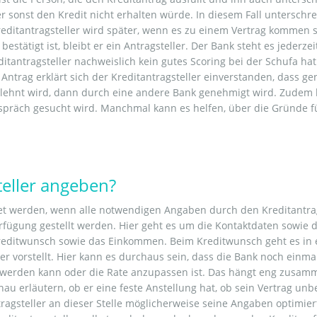
er sonst den Kredit nicht erhalten würde. In diesem Fall unterschr
editantragsteller wird später, wenn es zu einem Vertrag kommen s
estätigt ist, bleibt er ein Antragsteller. Der Bank steht es jederze
tantragsteller nachweislich kein gutes Scoring bei der Schufa hat
trag erklärt sich der Kreditantragsteller einverstanden, dass gen
gelehnt wird, dann durch eine andere Bank genehmigt wird. Zudem 
spräch gesucht wird. Manchmal kann es helfen, über die Gründe 
teller angeben?
et werden, wenn alle notwendigen Angaben durch den Kreditantrag
erfügung gestellt werden. Hier geht es um die Kontaktdaten sow
editwunsch sowie das Einkommen. Beim Kreditwunsch geht es in e
ler vorstellt. Hier kann es durchaus sein, dass die Bank noch einm
t werden kann oder die Rate anzupassen ist. Das hängt eng zus
enau erläutern, ob er eine feste Anstellung hat, ob sein Vertrag un
ntragsteller an dieser Stelle möglicherweise seine Angaben optimi