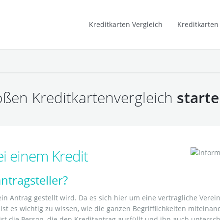
Studenten Kreditkarten
Kreditkarten Vergleich
Kreditkarten
Kreditkarten Informationen
roßen Kreditkartenvergleich
start
ei einem Kredit
antragsteller?
in Antrag gestellt wird. Da es sich hier um eine vertragliche Ver
st es wichtig zu wissen, wie die ganzen Begrifflichkeiten mitein
ist die Person, die den Kreditantrag ausfüllt und ihn auch untersc