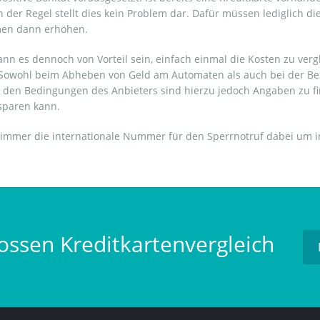
 der Regel stellt dies kein Problem dar. Dafür müssen lediglich
hmen dann erhöhen.
nn es dennoch von Vorteil sein, einfach einmal die Kosten zu vergl
owohl beim Abheben von Geld am Automaten als auch bei der Beza
 In den Bedingungen des Anbieters sind hierzu jedoch Angaben zu fi
 sparen kann.
 immer die internationale Nummer für den Sperrnotruf dabei um im 
ossen Kreditkartenvergleich