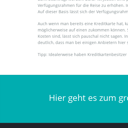
Verfügungsrahmen für die Reise zu erhöhen. In
Auf dieser Basis lässt sich der Verfügungsra
Auch wenn man bereits eine Kreditkarte hat, ka
möglicherweise auf einen zukommen können. S
Kosten sind, lässt sich pauschal nicht sagen.
deutlich, dass man bei einigen Anbietern hier
Tipp: Idealerweise haben Kreditkartenbesitzer
Hier geht es zum gr