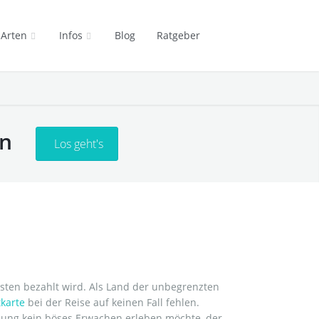
 Arten
Infos
Blog
Ratgeber
en
Los geht's
besten bezahlt wird. Als Land der unbegrenzten
tkarte
bei der Reise auf keinen Fall fehlen.
hnung kein böses Erwachen erleben möchte, der