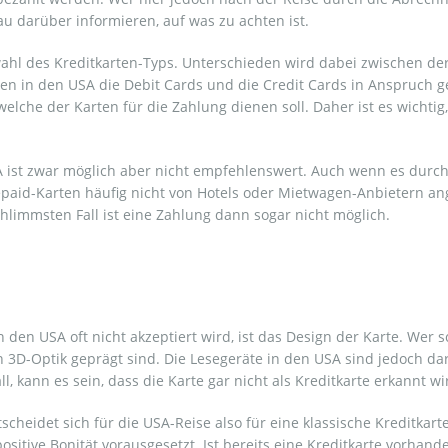
nau darüber informieren, auf was zu achten ist.
wahl des Kreditkarten-Typs. Unterschieden wird dabei zwischen de
en in den USA die Debit Cards und die Credit Cards in Anspruch 
elche der Karten für die Zahlung dienen soll. Daher ist es wichtig
 ist zwar möglich aber nicht empfehlenswert. Auch wenn es durchau
epaid-Karten häufig nicht von Hotels oder Mietwagen-Anbietern a
immsten Fall ist eine Zahlung dann sogar nicht möglich.
 den USA oft nicht akzeptiert wird, ist das Design der Karte. Wer 
n 3D-Optik geprägt sind. Die Lesegeräte in den USA sind jedoch d
l, kann es sein, dass die Karte gar nicht als Kreditkarte erkannt wi
eidet sich für die USA-Reise also für eine klassische Kreditkarte
ositive Bonität vorausgesetzt. Ist bereits eine Kreditkarte vorhan